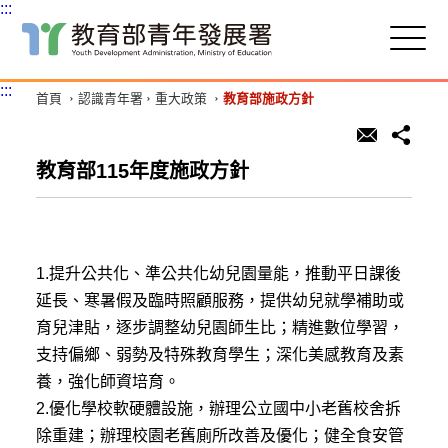
:::
跳
到
主
:::
首頁
認識青年署
重大政策
教育部施政方針
要
內
容
區
教育部115年度施政方針
塊
1.提升公共化、準公共化幼兒園量能，推動平日課後
延長、寒暑假及臨時照顧服務，提供幼兒就學補助或
育兒津貼，逐步調整幼兒園師生比；精進數位學習，
支持偏鄉、弱勢及特殊教育學生；深化美感教育及素
養，強化師資培育。
2.優化學校軟硬體設施，辦理公立國中小老舊校舍拆
除重建；辦理校園老舊廁所改善及優化；健全食安管