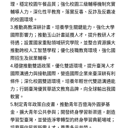
理，穩定校園午餐品質；強化校園三級輔導機制充實
輔導人力，深化性平教育，落實反毒、反詐及反霸凌
的校園環境。
3.推動高教深耕計畫，培養學生關鍵能力，強化大學
國際影響力；推動玉山計畫延攬人才，提升教研人才
待遇；設置國家重點領域研究學院，並整合資源擴大
推動跨校人工智慧學程；優化技職教育環境，強化國
際招生及就業輔導。
4.穩健推動雙語政策，優化雙語環境，提升臺灣人才
國際溝通力與接軌國際，營造國際企業來臺深耕有利
條件；深化校園雙語環境，培養年輕世代雙語溝通能
力；行銷臺灣優質華語文教育品牌，向全球輸出我國
軟實。
5.制定青年政策白皮書，推動青年百億海外圓夢基
金，擴大青年公共參與；開發終身學習新渠道，創造
學習型臺灣，並營造淨零轉型的終身學習典範場域；
培育原住民族所需人才，尊重多元共榮。