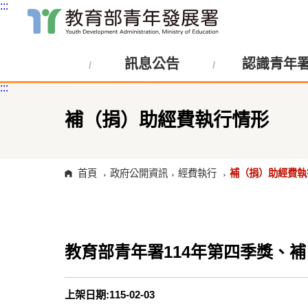
:::
跳
到
主
訊息公告
認識青年
要
內
:::
容
區
塊
補（捐）助經費執行情形
首頁
政府公開資訊
經費執行
補（捐）助經費執
教育部青年署114年第四季獎、
上架日期:115-02-03