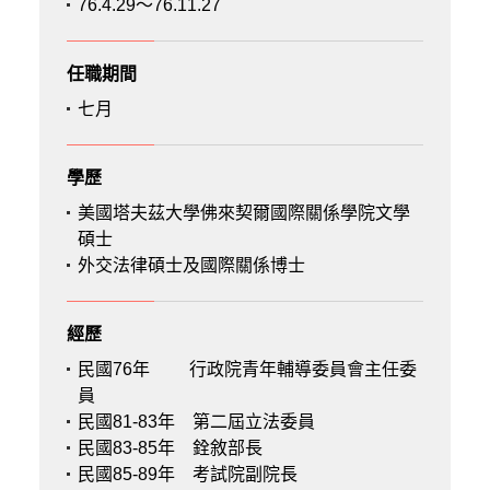
76.4.29～76.11.27
任職期間
七月
學歷
美國塔夫茲大學佛來契爾國際關係學院文學
碩士
外交法律碩士及國際關係博士
經歷
民國76年
行政院青年輔導委員會主任委
員
民國81-83年
第二屆立法委員
民國83-85年
銓敘部長
民國85-89年
考試院副院長