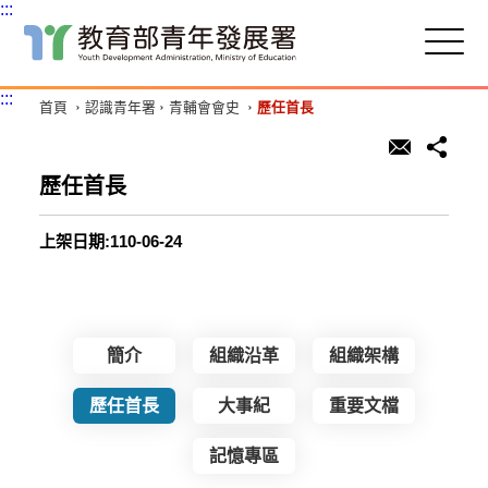
:::
跳
到
主
:::
首頁
認識青年署
青輔會會史
歷任首長
要
內
容
區
歷任首長
塊
上架日期:110-06-24
簡介
組織沿革
組織架構
歷任首長
大事紀
重要文檔
記憶專區