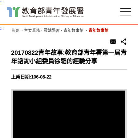
:::
跳
到
主
:::
首頁
主要業務
雲端學習
青年故事館
青年故事館
要
內
容
區
20170822青年故事:教育部青年署第一屆青
塊
年諮詢小組委員徐韜的經驗分享
上架日期:106-08-22