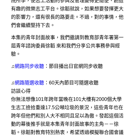
院所學，使志工活動的參與及管理變得更簡便、創造
有趣的微樂志工平台。徐韜就說，如果想要發揮更大
的影響力，還有很長的路要走。不過，對的事情，他
們會繼續堅持下去。
本集的青年封面故事，我們邀請到教育部青年署第一
屆青年諮詢委員徐韜 來和我們分享公共事務參與經
驗。
♫
網路同步收聽
：節目播出日官網同步收聽
♫
網路隨選收聽
：60天內節目可隨選收聽
訪談心得
你無法想像101年跨年當晚在101大樓有2000個大學
生志工撿拾重達17.5公噸垃圾的景況，這些青年也在
跨年但他們和別人大不相同且足以為傲。發起這個活
動的幕後推手就是本集青年封面故事的主角－－徐
韜。徐韜對教育特別熱衷，希望透過模擬聯合國會議