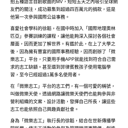
拍五種語言自創歌曲的MV，短短五天之內吸引全球網
友們的關注，成功募集到超過四百萬元的捐款，這是
他第一次參與國際公益事務。
喜愛社會學科的徐韜，在國中時加入「國際地理奧林
匹亞」參賽訓練的課程，讓他能夠深入探討各個社會
層面，因而更加了解世界。有鑑於此，在上了大學之
後，因為擁有豐富的國際事務經驗，因而創辦了「微
樂志工」平台，只要用手機APP就能找到符合自己需
求的志工缺額。甚至還到菲律賓教孩子使用電腦學
習，至今已經超過1萬多名使用者。
在「微樂志工」平台的志工們，有一個可愛的稱號，
叫做微樂天使。透過網路讓微樂天使們也能夠參與非
營利組織的文案、設計活動，發揮自己所長，讓這些
志工也能依照自己興趣貢獻社會。
身為「微樂志工」執行長的徐韜，結合在世新傳播學