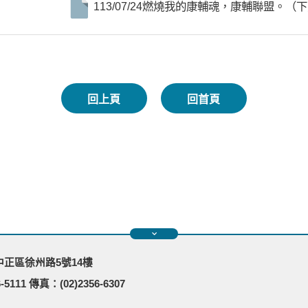
113/07/24燃燒我的康輔魂，康輔聯盟。（
回上頁
回首頁
市中正區徐州路5號14樓
-5111 傳真：(02)2356-6307