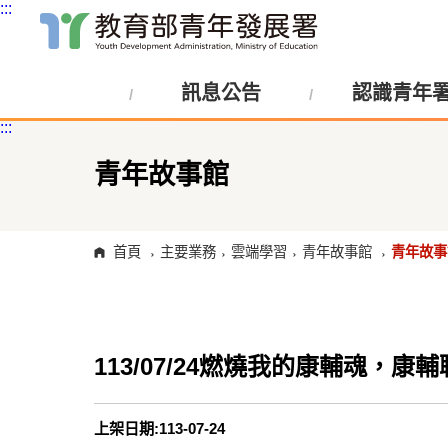
:::
跳
到
主
訊息公告
認識青年
要
內
:::
容
區
塊
青年故事館
首頁
主要業務
雲端學習
青年故事館
青年故事
113/07/24燃燒我的康輔魂，康
上架日期:113-07-24