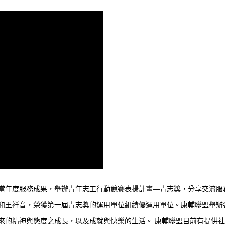
當年度服務成果，舉辦青年志工行動競賽表揚計畫—青志獎，分享交流服
和王祥音，榮獲第一屆青志獎的運用單位組績優運用單位。康輔聯盟舉辦
來的精神與態度之成長，以及成就與快樂的生活。 康輔聯盟目前有提供