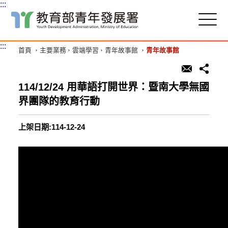
:::
跳
到
主
:::
首頁
主要業務
雲端學習
青年故事館
青年故事館
要
內
容
區
114/12/24 用華語打開世界：暨南大學無國
塊
界團隊的教育行動
上架日期:114-12-24