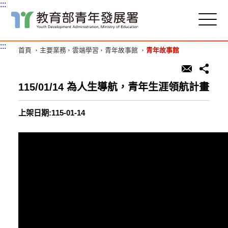
:::
跳
到
主
:::
首頁
主要業務
雲端學習
青年故事館
青年故事館
要
內
容
區
115/01/14 為人生導航，青年生涯領航計畫
塊
上架日期:115-01-14