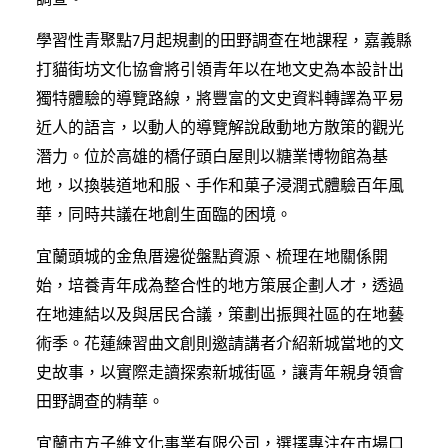
學習性青聚點
月起規劃的田野調查在地課程，嘉義縣
7
打貓街坊文化協會將引領青年以在地文史為本設計出
獨特體驗的導覽路線，將豐富的文史資料轉譯為平易
近人的語言，以動人的導覽解說啟動地方散策的觀光
潛力。位於高雄的橋仔頭白屋則以糖業博物館為基
地，以換裝道地和服、手作和菓子浸潤式體驗百年風
華，同時共議在地創生面臨的困境。
宜蘭頭城的金魚厝邊從盤點資源、梳理在地關係開
始，培養青年成為整合性的地方策展企劃人才，透過
在地連結以及與居民合議，策劃出振興社區的在地藝
術季。花蓮練習曲文創則邀請講者介紹新城當地的文
史故事，以實際走讀探索新城街區，讓青年親身領會
田野調查的精華。
宜蘭市方子維文化事業有限公司，選擇專注在市場口