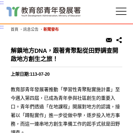
:::
跳
到
主
:::
首頁
訊息公告
新聞發布
要
內
容
區
解鎖地方DNA，跟著青聚點從田野調查開
塊
啟地方創生之旅！
上架日期:113-07-20
教育部青年發展署推動「學習性青聚點實施計畫」至
今邁入第四屆，已成為青年參與社區創生的重要入
口。青年們透過「在地課程」開展對地方的認識，接
著以「蹲點實作」進一步從做中學，逐步投入地方事
務，而這一連串地方創生準備工作的起手式就是田野
調查。