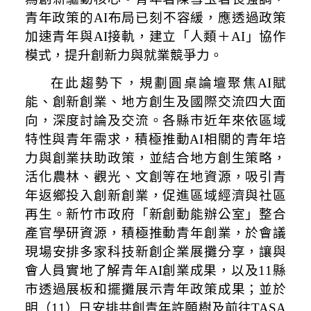
青年政策的AI布局已刻不容緩，應透過政策
加速青年與AI接軌，建立「人類＋AI」協作
模式，提升創新力與就業競爭力。
在此趨勢下，規劃圓桌論壇聚焦AI賦
能、創新創業、地方創生及國際交流四大面
向，深度討論及交流。各縣市近年來依區域
特性與青年需求，積極推動AI相關的青年培
力與創業扶助政策，並結合地方創生策略，
活化農林、觀光、文創等在地資源，吸引青
年返鄉投入創新創業，促進區域經濟與社區
再生。新竹市政府「新創動能辦公室」整合
產官學研資源，積極推動青年創業，於會議
現場安排多家科技新創企業展攤分享，讓與
會人員實地了解青年AI創業成果，以及
11
縣
市透過展板和擺攤展示青年政策成果；並於
明（11）日安排共創青年許願樹及前往TASA