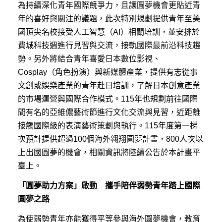
為持續深化青年國際競爭力，且讓圓夢機會更貼近青
年的喜好與關注的議題，此次特別規劃提供青年至美
國頂尖名校接受人工智慧（AI）相關培訓，並安排於
費城科技週進行見習與交流，接軌國際最前沿科技趨
勢。另外將結合青年喜愛日本數位影視、
Cosplay（角色扮演）與新媒體產業，提供有志從事
文創或娛樂產業的青年赴日培訓，了解日本創意產業
的市場運營與國際合作模式。115年也規劃前往國際
間有名的亞維儂藝術節進行文化交流與見習，近距離
接觸國際級的表演藝術策劃與執行。115年度第一梯
次預計提供超過100個海外翱翔圓夢計畫，800人次以
上出國圓夢的機會，相關資訊將陸續公告於本計畫平
臺上。
「圓夢助力方案」啟動 攜手陪伴弱勢青年踏上國際
圓夢之路
為使弱勢青年亦能獲得平等參與海外圓夢機會，教育