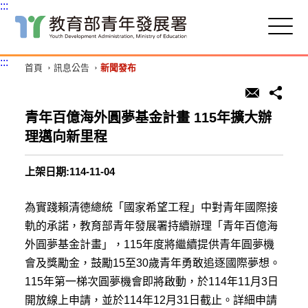
:::
跳
到
主
:::
首頁
訊息公告
新聞發布
要
內
容
區
青年百億海外圓夢基金計畫 115年擴大辦
塊
理邁向新里程
上架日期:114-11-04
為實踐賴清德總統「國家希望工程」中對青年國際接
軌的承諾，教育部青年發展署持續辦理「青年百億海
外圓夢基金計畫」，115年度將繼續提供青年圓夢機
會及獎勵金，鼓勵15至30歲青年勇敢追逐國際夢想。
115年第一梯次圓夢機會即將啟動，於114年11月3日
開放線上申請，並於114年12月31日截止。詳細申請