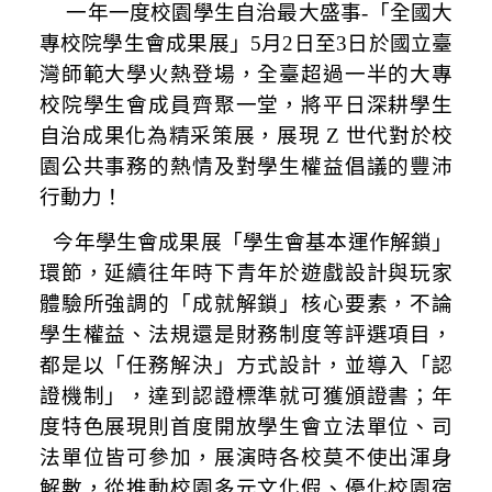
一年一度校園學生自治最大盛事-「全國大
專校院學生會成果展」
5
月
2
日至
3
日於國立臺
灣師範大學火熱登場，全臺超過一半的大專
校院學生會成員齊聚一堂，將平日深耕學生
自治成果化為精采策展，展現 Z 世代對於校
園公共事務的熱情及對學生權益倡議的豐沛
行動力！
今年學生會成果展「學生會基本運作解鎖」
環節，延續往年時下青年於遊戲設計與玩家
體驗所強調的「成就解鎖」核心要素，不論
學生權益、法規還是財務制度等評選項目，
都是以「任務解決」方式設計，並導入「認
證機制」，達到認證標準就可獲頒證書；年
度特色展現則首度開放學生會立法單位、司
法單位皆可參加，展演時各校莫不使出渾身
解數，從推動校園多元文化假、優化校園宿