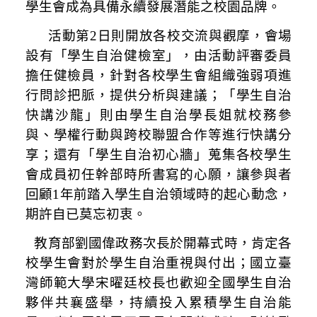
學生會成為具備永續發展潛能之校園品牌。
活
動第
2
日則開放各校交流與觀摩，會場
設有「學生自治健檢室」，由活動評審委員
擔任健檢員，針對各校學生會組織強弱項進
行問診把脈，提供分析與建議；「學生自治
快講沙龍」則由學生自治學長姐就校務參
與、學權行動與跨校聯盟合作等進行快講分
享；還有「學生自治初心牆」蒐集各校學生
會成員初任幹部時所書寫的心願，讓參與者
回顧
1
年前踏入學生自治
領域時的起心動念，
期許自已莫忘初衷。
教育部劉國偉政務次長於開幕式時，肯定各
校學生會對於學生自治重視與付出；國立臺
灣師範大學宋曜廷校長也歡迎全國學生自治
夥伴共襄盛舉，持續投入累積學生自治能