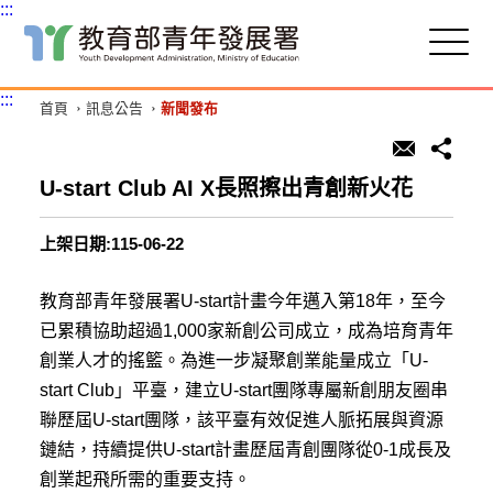
:::
跳
到
主
:::
首頁
訊息公告
新聞發布
要
內
容
區
U-start Club AI X長照擦出青創新火花
塊
上架日期:115-06-22
教育部青年發展署U-start計畫今年邁入第18年，至今
已累積協助超過1,000家新創公司成立，成為培育青年
創業人才的搖籃。為進一步凝聚創業能量成立「U-
start Club」平臺，建立U-start團隊專屬新創朋友圈串
聯歷屆U-start團隊，該平臺有效促進人脈拓展與資源
鏈結，持續提供U-start計畫歷屆青創團隊從0-1成長及
創業起飛所需的重要支持。