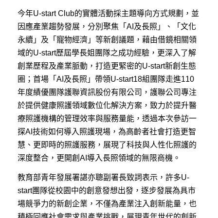
今年U-start Club的實體活動採主題導向方式規劃，並
因應產業趨勢發展，分別聚焦「AI及長照」、「文化
永續」及「寵物經濟」等新創議題，藉由借鏡相關領
域的U-start歷屆學長姐團隊之成功經驗，更深入了解
創業歷程及產業脈動，打造更緊密的U-start新創生態
圈；首場「AI及長照」帶領U-start18組團隊走進110
年度績優團隊護聯資訊股份有限公司，護聯公司專注
於提供健康照護領域數位化解決方案，致力於提升醫
療照護機構的管理效率與服務量能，透過本次參訪一
探AI技術如何導入照護現場，為高齡者社會打造更智
慧、更即時的照護服務，展現了科技與人性化照護的
深度整合，更開創AI導入長照領域的無限商機。
教育部青年發展署諶亦聰副署長致詞表示，許多U-
start團隊從校園中的創意發想出發，逐步發展為具市
場競爭力的新創企業，不僅為產業注入創新能量，也
積極回應社會需求與產業挑戰，展現青年世代的創新