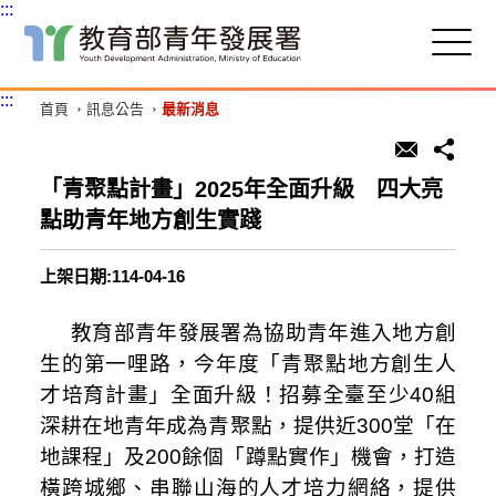
:::
跳
到
主
:::
首頁
訊息公告
最新消息
要
內
容
區
「青聚點計畫」2025年全面升級 四大亮
塊
點助青年地方創生實踐
上架日期:114-04-16
教育部青年發展署為協助青年進入地方創
生的第一哩路，今年度「青聚點地方創生人
才培育計畫」全面升級！招募全臺至少
40
組
深耕在地青年成為青聚點，提供近
300
堂「在
地課程」及
200
餘個「蹲點實作」機會，打造
橫跨城鄉、串聯山海的人才培力網絡，提供