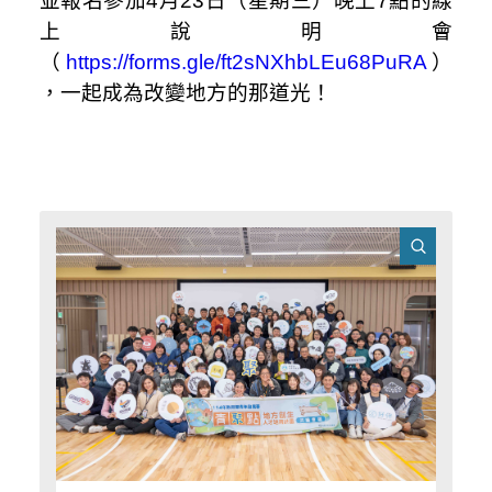
並報名參加
4
月
23
日（星期三）晚上
7
點的線
上說明會
（
https://forms.gle/ft2sNXhbLEu68PuRA
）
，一起成為改變地方的那道光！