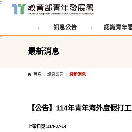
:::
跳
到
主
訊息公告
認識青年
要
內
:::
容
區
塊
最新消息
首頁
訊息公告
最新消息
【公告】114年青年海外度假打工
上架日期:114-07-14