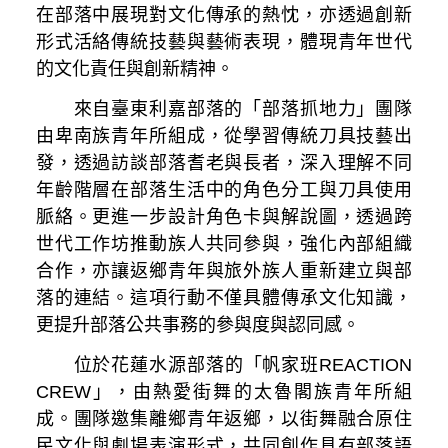
在部落中展現對文化傳承的熱忱，亦透過創新
形式活絡傳統技藝與藝術表現，體現青年世代
的文化責任與創新精神。
來自臺東利嘉部落的「部落抓地力」團隊
由卑南族青年所組成，從學習傳統刀具技藝出
發，透過訪談部落耆老與長者，深入理解不同
年齡階層在部落生活中的角色分工與刀具使用
脈絡。更進一步設計角色卡與解說圖，透過跨
世代工作坊推動族人共同參與，強化內部組織
合作，亦讓返鄉青年與旅外族人重新建立與部
落的連結。這項行動不僅具體傳承文化知識，
更提升部落公共事務的參與度與認同感。
位於花蓮水源部落的「帆家班REACTION
CREW」，由熱愛街舞的太魯閣族青年所組
成。團隊邀集離鄉青年返鄉，以街舞融合原住
民文化與劇場表演形式，共同創作具有部落語