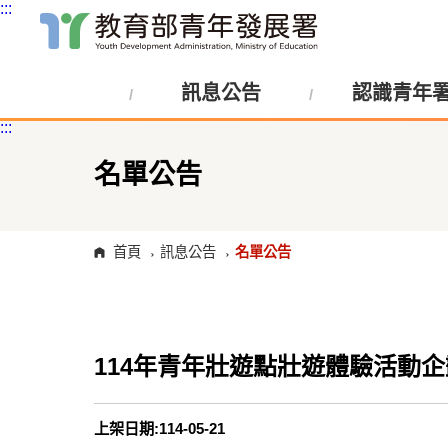
:::
跳
到
主
訊息公告
認識青年
要
內
:::
容
區
塊
名單公告
首頁
訊息公告
名單公告
114年青年壯遊點壯遊體驗活動
上架日期:114-05-21