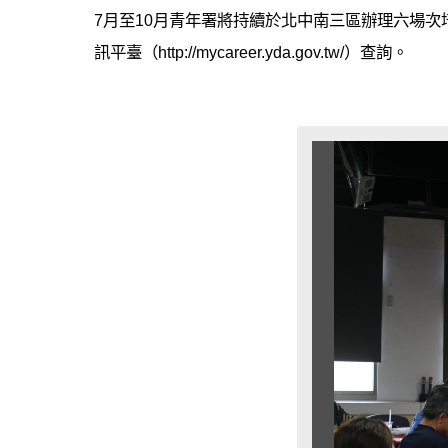
7月至10月青年署將持續於北中南三區辦理六場
訊平臺（http://mycareer.yda.gov.tw/）查詢。