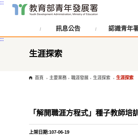
:::
跳
到
主
訊息公告
認識青年
要
內
:::
容
區
塊
生涯探索
首頁
主要業務
職涯發展
生涯探索
生涯探索
「解開職涯方程式」種子教師培
上架日期:107-06-19