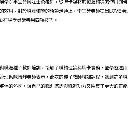
展學院李宜芳與莊士勇老師，從牌卡媒材於職涯輔導的作用到帶
用。對於職涯輔導的晤談溝通上，李宜芳老師提出LOVE溝通方程式：
心，勉勵在場學員能善用四項技巧。
與職涯種子教師培訓，接觸了職輔理論與牌卡實務，並學習運用
管理系陳怡靜老師表示，此次的種子教師培訓課程，聽到許多職
夥伴的熱忱，讓自己的職涯諮詢與職輔功力又匯集了更大的正能