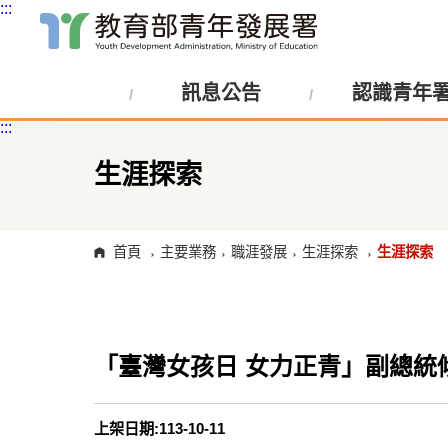
:::
跳
到
主
訊息公告
認識青年
要
內
:::
容
區
塊
生涯探索
首頁
主要業務
職涯發展
生涯探索
生涯探索
「臺灣女孩日 女力正青」副總統
上架日期:113-10-11