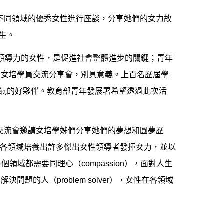
請不同領域的優秀女性進行座談，分享她們的女力故
生。
領導力的女性，是促進社會整體進步的關鍵；青年
屆女培學員交流分享會，別具意義。上百名歷屆學
氣的好夥伴。教育部青年發展署希望透過此次活
e）」，交流會邀請女培學姊們分享她們的夢想和圓夢歷
在各領域培養出許多傑出女性領導者發揮女力，並以
各個領域都需要同理心（compassion），面對人生
問題的人（problem solver），女性在各領域