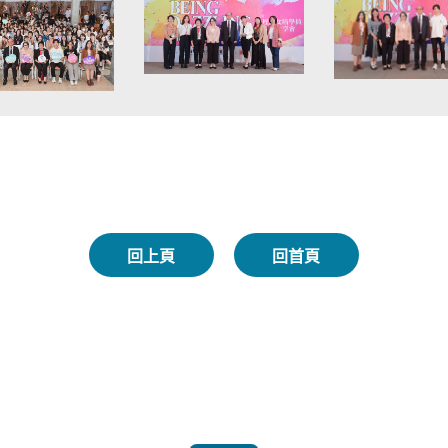
回上頁
回首頁