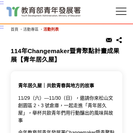
:::
跳
到
主
:::
首頁
活動專區
活動列表
要
內
容
區
114年Changemaker暨青聚點計畫成果
塊
展【青年居久屋】
青年居久屋｜共飲青春與地方的故事
11/29（六）—11/30（日），邀請你來松山文
創園區 2、3 號倉庫，一起走進「青年居久
屋」，舉杯共飲青年們用行動釀出的風味與故
事
今年教育部青年發展署Changemaker暨青聚點