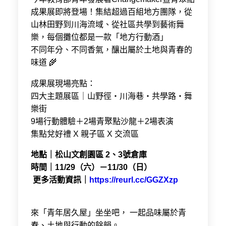
成果展即將登場！集結超過百組地方團隊，從
山林田野到川海流域、從社區共學到藝術舞
樂，每個攤位都是一款「地方行動酒」
不同年分、不同香氣，釀出屬於土地與青春的
味道 🌾
成果展現場亮點：
四大主題展區｜山野徑・川海巷・共學路・舞
樂街
9場行動體驗＋2場青聚點沙龍＋2場表演
集點兌好禮 X 親子區 X 交流區
地點｜松山文創園區 2、3號倉庫
時間｜11/29（六）－11/30（日）
更多活動資訊｜
https://reurl.cc/GGZXzp
來「青年居久屋」坐坐吧， 一起品味屬於青
春、土地與行動的餘韻。