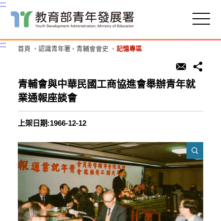
:::
跳
到
主
:::
首頁
認識青年署
青輔會會史
記憶專區
要
內
容
區
青輔會與中華民國工商協進會舉辦青年就
塊
業通報座談會
上架日期:1966-12-12