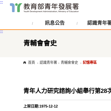
:::
跳
到
主
訊息公告
認識青年
要
內
:::
容
區
塊
青輔會會史
首頁
認識青年署
青輔會會史
記憶專區
青年人力研究諮詢小組舉行第28
上架日期:1975-12-12