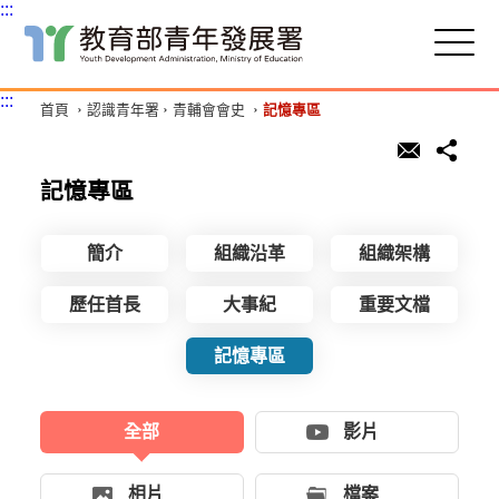
:::
跳
到
主
:::
首頁
認識青年署
青輔會會史
記憶專區
要
內
容
區
記憶專區
塊
簡介
組織沿革
組織架構
歷任首長
大事紀
重要文檔
記憶專區
全部
影片
相片
檔案