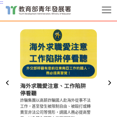
:::
跳
到
主
要
內
容
區
塊
導（不
行政院
海外求職愛注意、工作陷阱
為強化青年
青年諮詢委
停看聽
6個月召開
詐騙集團以高薪詐騙國人赴海外從事不法
與討論議題
工作，甚至發生被限制自由、被毆打或轉
育部擔任幕
賣至非法公司等情形，請國人務必提高警