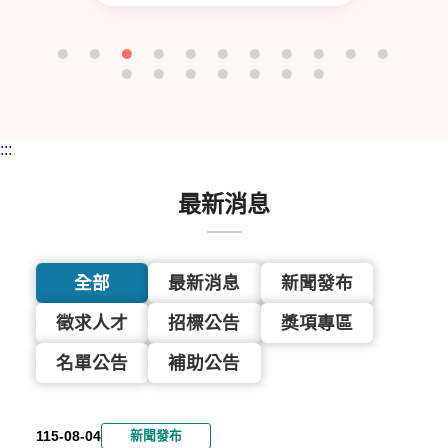
:::
最新消息
全年活動一覽
全年活動一覽
全年活動一覽
全年活動一覽
全部
最新消息
新聞發布
1
2
1
1
徵求人才
招標公告
獎項專區
1
0
1
1
名單公告
補助公告
5
2
4
5
活
活
活
活
年
5
年
年
動
動
動
動
日
日
日
日
U
青
青
「
期
期
期
期
-
年
聚
青
115-08-04
新聞發布
：
：
：
：