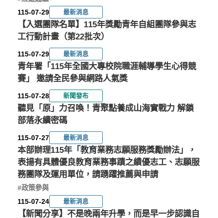
報
已
已
已
創
115-07-29
最新消息
名
截
截
截
業
中
止
止
止
【入選團隊名單】115年獎勵青年自組團隊參與志
主
#
#
工行動計畫（第22批次）
活
活
題
前往了解
前往了解
動
動
專
115-07-29
最新消息
區
青年署「115年全國大專校院職涯輔導學生心得競
立即報名
前往了解
」
賽」 邀請全民參與網路人氣獎
115-07-28
新聞發布
聽見「原」力召喚！青聚點養成山海實戰力 解鎖
部落永續密碼
115-07-27
最新消息
本部辦理115年「教育業務志願服務獎勵辦法」，
表揚有具體優良教育業務事蹟之績優志工、志願服
務團隊及運用單位，請踴躍推薦與申請
#政策參與
115-07-24
最新消息
【新聞分享】不是晚兩年升學，而是早一步認識自