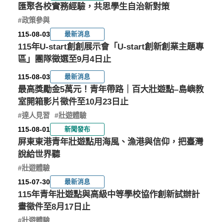
s
政
點
聚
1
1
1
1
匯聚各校實務經驗，共思學生自治新對策
1
1
1
1
t
策
-
點
驗
114年大專女學生領導力培訓
1
#政策參與
5
4
4
4
a
白
蹲
」
年
營
-
-
-
-
活
115-08-03
最新消息
r
皮
點
地
1
0
0
1
11
活動日期：
115年U-start創創展示會「U-start創新創業主題專
t
書
實
方
1
3
5
1
114-07-15~114-08-14
區」團隊徵選至9月4日止
-
-
-
-
創
「
作
創
1
2
1
0
創
公
線
生
9
9
6
5
115-08-03
最新消息
創新創業
已截止
展
民
上
人
~
~
~
~
最高獎勵金5萬元！青年帶路｜百大壯遊點–島嶼教
示
1
對
1
說
1
才
1
室開箱影片徵件至10月23日止
前往了解
1
1
1
1
會
話
明
培
5
4
4
4
#達人見習
#壯遊體驗
「
」
會
育
-
-
-
-
U
開
獎
115-08-01
新聞發布
1
0
0
1
1
5
5
2
-
跑
勵
屏東東港青年壯遊點用海風、漁港與信仰，把臺灣
-
-
-
-
s
計
說給世界聽
2
0
2
2
t
畫
1
3
2
2
#壯遊體驗
a
徵
115-07-30
最新消息
r
件
創
公
社
社
115年青年壯遊點與高級中等學校協作創新試辦計
t
開
新
共
會
會
畫徵件至8月17日止
創
創
參
參
跑
參
業
與
與
與
新
#壯遊體驗