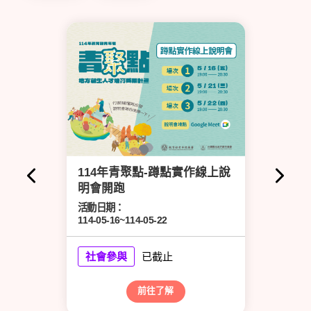
民對
114年青聚點-蹲點實作線上說
青
明會開跑
活
11
活動日期：
114-05-16~114-05-22
社會參與
已截止
前往了解