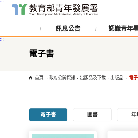
:::
跳
到
主
訊息公告
認識青年
要
內
:::
容
區
塊
電子書
首頁
政府公開資訊
出版品及下載
出版品
電子
電子書
圖書
年