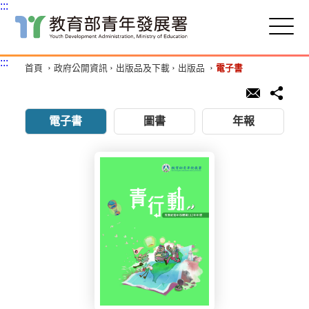
:::
跳
到
主
:::
首頁
政府公開資訊
出版品及下載
出版品
電子書
要
內
容
區
塊
電子書
圖書
年報