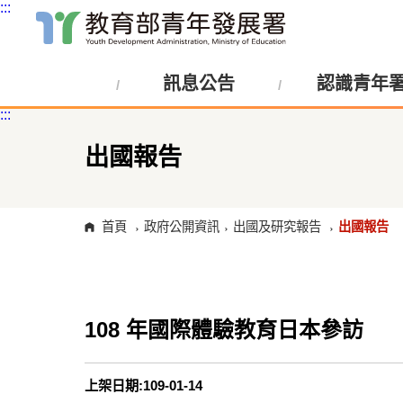
:::
跳
到
主
訊息公告
認識青年
要
內
:::
容
區
塊
出國報告
首頁
政府公開資訊
出國及研究報告
出國報告
108 年國際體驗教育日本參訪
上架日期:109-01-14