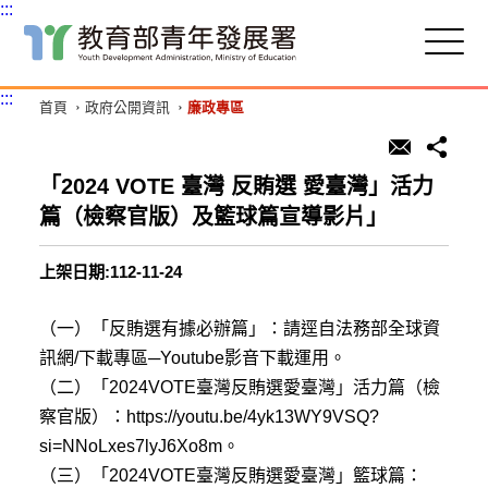
:::
跳
到
主
:::
首頁
政府公開資訊
廉政專區
要
內
容
區
「2024 VOTE 臺灣 反賄選 愛臺灣」活力
塊
篇（檢察官版）及籃球篇宣導影片」
上架日期:112-11-24
（一）「反賄選有據必辦篇」：請逕自法務部全球資
訊網/下載專區─Youtube影音下載運用。
（二）「2024VOTE臺灣反賄選愛臺灣」活力篇（檢
察官版）：https://youtu.be/4yk13WY9VSQ?
si=NNoLxes7lyJ6Xo8m。
（三）「2024VOTE臺灣反賄選愛臺灣」籃球篇：