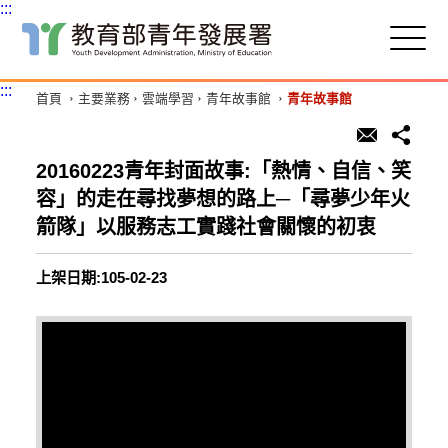
:::
跳
到
主
:::
首頁
主要業務
雲端學習
青年故事館
青年故事館
要
內
容
區
20160223青年封面故事:「熱情、自信、笑
塊
容」的走在尋找夢想的路上─「尋夢少年火
箭隊」以服務志工實踐社會關懷的初衷
上架日期:105-02-23