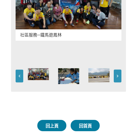
社區服務─鐵馬遊鳳林
回上頁
回首頁