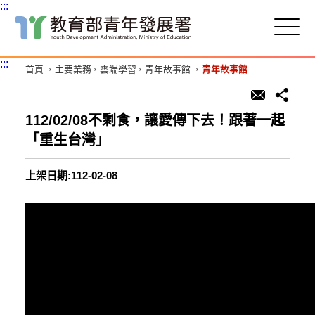
:::
跳
到
主
:::
首頁
主要業務
雲端學習
青年故事館
青年故事館
要
內
容
區
112/02/08不剩食，讓愛傳下去！跟著一起
塊
「重生台灣」
上架日期:112-02-08