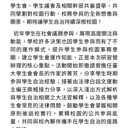
學生會、學生議會及相關幹部共襄盛舉，
共
同擘劃對校園行動、校務參與的全新想像與
願景，期待
讓學生自治持續深根校園！
近年學生在社會議題參與，展現高度關注與
動能，學校許多決策也因學生參與而有了不
同的運作模式，提升學生參與校園事務意
願，建立學生會運作知能，正是本次研習營
辦理的核心重點。活動開始即邀請曾擔任臺
大學生會會長的作家許菁芳，分享學生時期
參與學生自治經驗；接著由法律白話文運動
主編王鼎棫接力分享，以深入淺出方式解析
與學生自治相關之大法官解釋，以及各種學
生會常見的法律問題，鼓勵學生會掌握相關
原則後返校實行，累積校園的公共參與能
量，共同與校內夥伴攜手在學生自治的道路