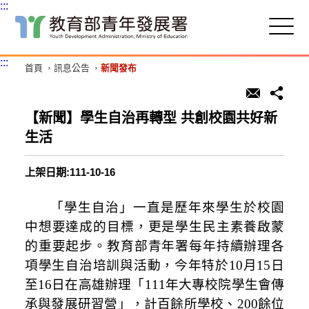
:::
跳
到
主
:::
首頁
訊息公告
新聞發布
要
內
容
區
【新聞】學生自治再轉型 共創校園共好新
塊
生活
上架日期:111-10-16
「學生自治」一直是歷年來學生於校園
中想要達成的目標，更是學生民主素養啟蒙
的重要起步。教育部青年署每年持續辦理各
項學生自治培訓與活動，今年特於10月15日
至16日在高雄辦理「111年大專校院學生會傳
承與發展研習營」，計百餘所學校、200餘位