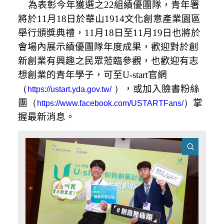
為表彰今年獲選之
22
組績優團隊，青年署
將於
11
月
18
日於
華山
1914
文化創意產業園區
舉行頒獎典禮，
11
月
18
日至
11
月
19
日也將於
會場內展示績優團隊年度成果，歡迎對於創
新創業有興趣之民眾蒞臨參觀
，也歡迎有志
想創業的青年學子，可至
U-start
官網
（
）
，或加入臉書粉絲
https://ustart.yda.gov.tw/
團
（
）
掌
https://www.facebook.com/USTARTFans/
握最新消息。