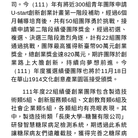
司。
今
（111）
年有將近
300
組青年團隊申請
U-start
創新創業計畫第一階段補助，經過
6
個
月輔導培育後，共有
50
組團隊勇於挑戰，接
續申請第二階段績優團隊獎金，經過初選、
複選、決選三階段激烈角逐，計有
22
組團隊
通過挑戰，團隊最高獲得新臺幣
90
萬元創業
獎金，
總創業獎金達
820
萬元，
期許團隊於創
業路上大膽創新，持續向夢想前進。今
（111）
年度獲選績優團隊也將於
11
月
18
日
在華山
1914
文化創意產業園區接受頒獎。
111
年度
22
組績優創業團隊包含
製造技
術類
5
組、創新
服務
類
6
組
、文創教育類
6
組及
社會企業類
5
組，各類組均有亮眼表現。
其
中，製造技術類「長庚大學–糖醫有限公司」
研發智慧糖尿病足檢測系統，期透過此系統
讓糖尿病友們遠離截肢，獲得完善之糖尿病