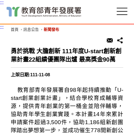
:::
跳
到
主
:::
首頁
訊息公告
新聞發布
要
內
容
區
勇於挑戰 大膽創新 111年度U-start創新創
塊
業計畫22組績優團隊出爐 最高獎金90萬
上架日期:111-11-08
教育部青年發展署
自
98
年起持續推動「
U-
start
創業創業計畫」，
結合學校育成輔導資
源，提供青年創業
的
第一桶金並
陪
伴輔導，
協助青年學生創業實踐
。本計畫
1
4
年來累計
申請案件超過
3,500
件，協助
1,186
組
新創團
隊踏出夢想第一步，並成功催生
778
間新創公