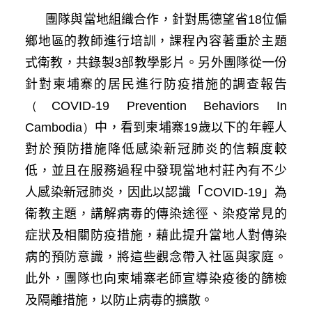
團隊與當地組織合作，針對馬德望省
18
位偏
鄉地區的教師進行培訓，課程內容著重於主題
式衛教，共錄製
3
部教學影片。另外團隊從一份
針對柬埔寨的居民進行防疫措施的調查報告
（COVID-19 Prevention Behaviors In
Cambodia）
中，看到柬埔寨
19
歲以下的年輕人
對於預防措施降低感染新冠肺炎的信賴度較
低，並且在服務過程中發現當地村莊內有不少
人感染新冠肺炎，因此以認識「
COVID-19
」為
衛教主題，講解病毒的傳染途徑、染疫常見的
症狀及相關防疫措施，藉此提升當地人對傳染
病的預防意識，將這些觀念帶入社區與家庭。
此外，團隊也向柬埔寨老師宣導染疫後的篩檢
及隔離措施，以防止病毒的擴散。