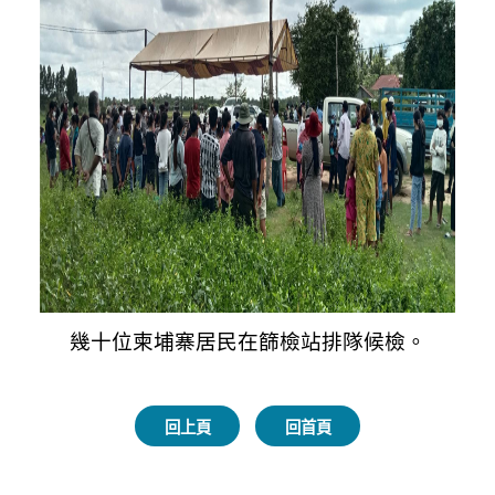
幾十位柬埔寨居民在篩檢站排隊候檢。
回上頁
回首頁