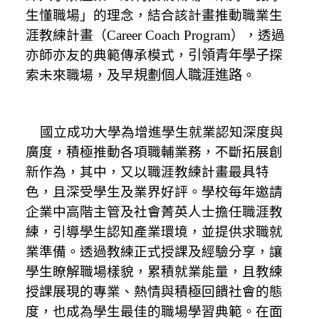
生懂職場」的理念
，結合該計畫推動職業生
涯教練計畫（
Career Coach Program
）
，透過
亦師亦友的典範傳承模式，
引領青年學子
探
索未來職場，及早
規劃個人職涯進路
。
國立成功大學為增進學生就業認知深度與
廣度，積極推動各項職輔業務，不斷拓展創
新作為
，其中，又以職涯教練計畫最具特
色，且深受學生及業界好評
。學校
每年邀請
企業中高階主管及社會菁英人士擔任職涯教
練，引導學生認知產業環境，並提供求職就
業準備。透過教練正式授課及經驗分享，讓
學生瞭解職場樣貌，累積就業能量，且教練
授課展現的專業、熱情與積極回饋社會的態
度，也成為學生最佳的職場學習典範。
在面