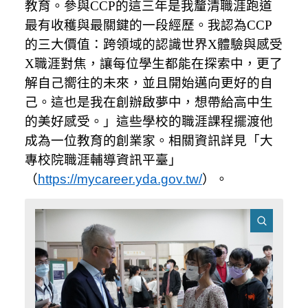
教育。參與
CCP
的這三年是我釐清職涯跑道
最有收穫與最關鍵的一段經歷。我認為
CCP
的三大價值：跨領域的認識世界
X
體驗與感受
X
職涯對焦，讓每位學生都能在探索中，更了
解自己嚮往的未來，並且開始邁向更好的自
己。這也是我在創辦啟夢中，想帶給高中生
的美好感受。」這些學校的職涯課程擺渡他
成為一位教育的創業家。
相關資訊詳見「大
專校院職涯輔導資訊平臺」
（
https://mycareer.yda.gov.tw/
）。