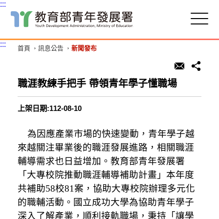
:::
跳
到
主
:::
首頁
訊息公告
新聞發布
要
內
容
區
職涯教練手把手 帶領青年學子懂職場
塊
上架日期:112-08-10
為因應產業市場的快速變動，青年學子越
來越關注畢業後的職涯發展進路，相關職涯
輔導需求也日益增加。教
育部青年發展署
「大專校院推動職涯輔導補助計畫」
本年度
共補助58校81案，協助大專校院辦理多元化
的職輔活動。
國
立成功大學為協助青年學子
深入了解產業，順利接軌職場，秉持「讓學