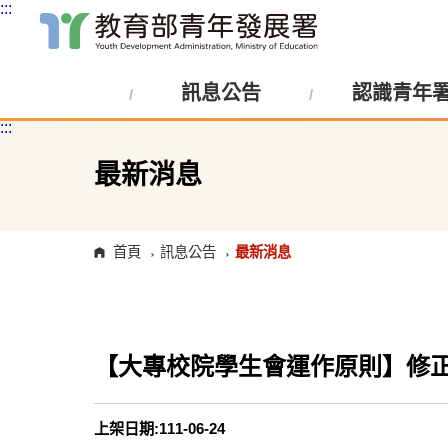
:::
跳
到
主
訊息公告
認識青年
要
內
:::
容
區
塊
最新消息
首頁
訊息公告
最新消息
【大專校院學生會運作原則】修
上架日期:111-06-24