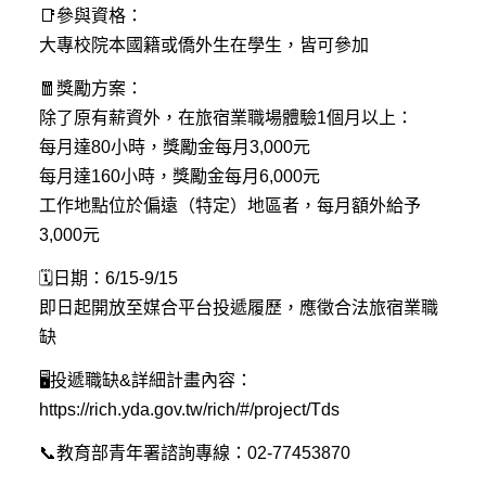
📑參與資格：
大專校院本國籍或僑外生在學生，皆可參加
🧧獎勵方案：
除了原有薪資外，在旅宿業職場體驗1個月以上：
每月達80小時，獎勵金每月3,000元
每月達160小時，獎勵金每月6,000元
工作地點位於偏遠（特定）地區者，每月額外給予
3,000元
🗓日期：6/15-9/15
即日起開放至媒合平台投遞履歷，應徵合法旅宿業職
缺
🖥投遞職缺&詳細計畫內容：
https://rich.yda.gov.tw/rich/#/project/Tds
📞教育部青年署諮詢專線：02-77453870