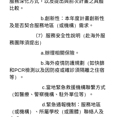
服務深化方式，以及提出與前次計畫之具體
比較。
b.創新性：本年度計畫創新性
及是否契合服務地區
（
或機構
）
需求。
（7）服務安全性說明
（
赴海外服
務團隊須提出
）
a.辦理相關保險。
b.海外疫情防護規劃
（
如快篩
和
PCR
檢測以及因防疫或確診須隔離之住宿
等
）
。
c.當地緊急救援機構聯繫方式
（
如醫療、警察機構、駐外單位等
）
。
d.緊急通報機制：服務地區
（
或機構
）
、所屬學校
（
或團體
）
聯絡人及