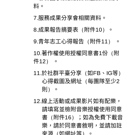
料。
7.
服務成果分享會相關資料。
8.
成果報告摘要表
（
附件
10）
。
9.
青年志工心得報告
（
附件
11）
。
10.
著作權使用授權同意書
1
份
（
附
件
12）
。
11.
於社群平臺分享
（
如
FB
、
IG
等
）
心得截圖及網址
（
每團隊至少
2
則
）
。
12.
線上活動或成果影片如有配樂，
請填寫並檢附音樂授權使用同意
書
（
附件
16）
；如為免費下載音
樂，請於同意書敘明，並請加註
來源
（
如網址等
）
。