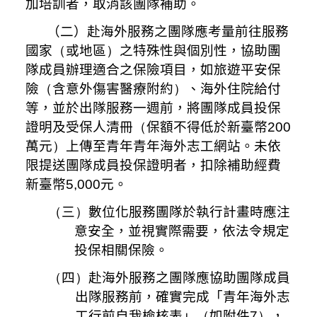
加培訓者，取消該團隊補助。
（二）赴海外服務之團隊應考量前往服務
國家
（
或地區
）
之特殊性與個別性，協助團
隊成員辦理適合之保險項目，如旅遊平安保
險
（
含意外傷害醫療附約
）
、海外住院給付
等，並於
出隊
服務一週前，將團隊成員投保
證明及受保人清冊
（
保額不得低於新臺幣
200
萬元
）
上傳至青年青年海外志工網站。未依
限提送團隊成員投保證明者，扣除補助經費
新臺幣
5,000
元。
（
三
）
數位化服務團隊於執行計畫時應注
意安全，並視實際需要，依法令規定
投保相關保險。
（
四
）
赴海外服務之團隊應協助團隊成員
出隊服務前，確實完成「青年海外志
工行前自我檢核表」
（
如附件
7）
，