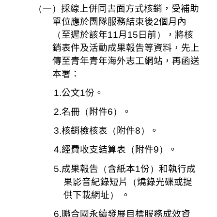
（
一
）
採線上併同書面方式核銷，受補助
單位應於團隊服務結束後
2
個月內
（
至遲於該年
11
月
15
日前
）
，將核
銷表件及活動成果報告等資料，先上
傳至青年青年海外志工網站，再函送
本署：
1.
公文
1
份。
2.
名冊
（
附件
6）
。
3.
核銷檢核表
（
附件
8）
。
4.
經費收支結算表
（
附件
9）
。
5.
成果報告
（
含紙本
1
份
）
和執行成
果影音紀錄短片
（
燒錄光碟或提
供下載網址
）
。
6.
聯合國永續發展目標服務成效資