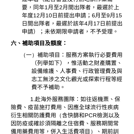
要，同年
1
月至
2
月間出隊者，最遲於上
年度
12
月
10
日前提出申請；
6
月至
9
月
15
日間出隊者，最遲於該年
4
月
17
日前提出
申請）；未依期限申請者，不予受理。
六、補助項目及額度：
（
一
）
補助項目：服務方案執行必要費用
（列舉如下），惟活動之財產購置、
設備維護、人事費、行政管理費及與
志工無涉之文化觀光或探索行程等經
費不予補助。
1.赴海外服務團隊：如往返機票、保
險費、疫苗施打費用、因應全球流行性疾病
衍生相關防護費用
（
含快篩和
PCR
檢測以及
因防疫或確診須隔離之住宿費、服務期間常
備用藥費用等，併入生活費項目
）
、期前訓