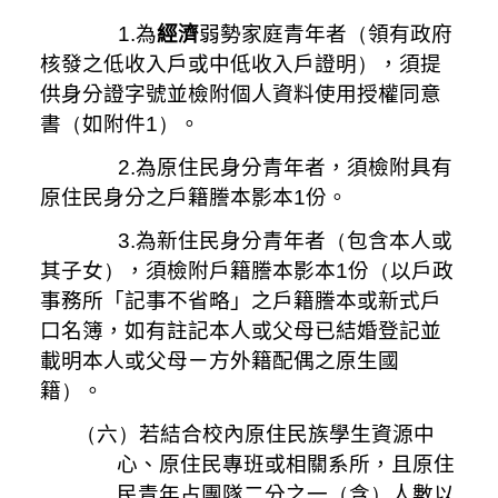
1.為
經濟
弱勢家庭青年者
（
領有政府
核發之低收入戶或中低收入戶證明
）
，須提
供身分證字號並檢附個人資料使用授權同意
書
（
如附件
1）
。
2.為原住民身分青年者，須檢附具有
原住民身分之戶籍謄本影本
1
份。
3.為新住民身分青年者
（
包含本人或
其子女
）
，須檢附戶籍謄本影本
1
份
（
以戶政
事務所「記事不省略」之戶籍謄本或新式戶
口名簿，如有註記本人或父母已結婚登記並
載明本人或父母ㄧ方外籍配偶之原生國
籍
）
。
（
六
）
若結合校內原住民族學生資源中
心、原住民專班或相關系所，且原住
民青年占團隊二分之一
（
含
）
人數以