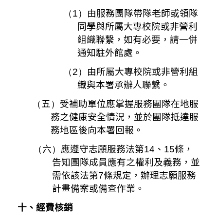
（1）
由服務團隊帶隊老師或領隊
同學與所屬大專校院或非營利
組織聯繫，如有必要，請一併
通知駐外館處。
（2）
由所屬大專校院或非營利組
織與本署承辦人聯繫。
（
五
）
受補助單位應掌握服務團隊在地服
務之健康安全情況，並於團隊抵達服
務地區後向本署回報。
（
六
）
應遵守志願服務法第
14
、
15
條，
告知團隊成員應有之權利及義務，並
需依該法第
7
條規定，辦理志願服務
計畫備案或備查作業。
十、經費核銷