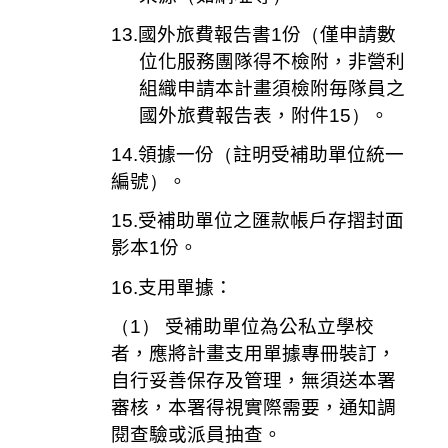
13.
國外旅費報告書
1
份
（
僅申請數
位化服務團隊得不檢附，非營利
組織申請本計畫須檢附毎隊員之
國外旅費報告表，附件
15）
。
14.
領據一份
（
註明受補助單位統一
編號
）
。
15.
受補助單位之匯款帳戶存摺封面
影本
1
份。
16.
支用單據：
（1）
受補助單位為公私立學校
者，應將計畫支用單據專冊裝訂，
自行妥善保存及管理，無須送本署
審核，本署得視實際需要，通知調
閱查驗或派員抽查。