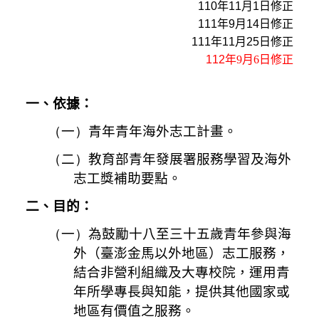
110
年
11
月
1
日修正
111
年
9
月
14
日修正
111
年
11
月
25
日修正
112
年
9
月
6
日修正
一、依據：
（
一
）
青年青年海外志工計畫。
（
二
）
教育部青年發展署服務學習及海外
志工獎補助要點。
二、目的：
（
一
）
為鼓勵十八至三十五歲青年參與海
外（臺澎金馬以外地區）志工服務，
結合非營利組織及大專校院，運用青
年所學專長與知能，提供其他國家或
地區有價值之服務。