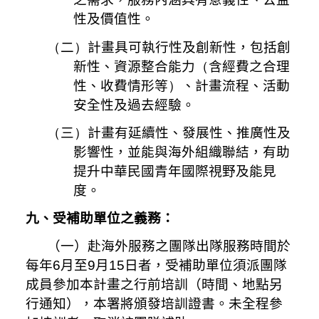
性及價值性。
（
二
）
計畫具可執行性及創新性，包括創
新性、資源整合能力
（
含經費之合理
性、收費情形等
）
、計畫流程、活動
安全性及過去經驗。
（
三
）
計畫有延續性、發展性、推廣性及
影響性，並能與海外組織聯結，有助
提升中華民國青年國際視野及能見
度。
九、受補助單位之義務：
（一）赴海外服務之團隊出隊服務時間於
每年
6
月至
9
月
15
日者，受補助單位須派團隊
成員參加本計畫之行前培訓（時間、地點另
行通知），本署將頒發培訓證書。未全程參