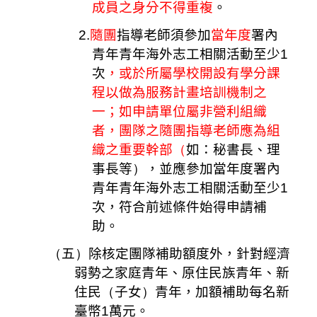
成員之身分不得重複
。
2.
隨團
指導老師須參加
當年度
署內
青年青年海外志工相關活動至少
1
次
，或於所屬學校開設有學分課
程以做為服務計畫培訓機制之
一；如申請單位屬非營利組織
者，團隊之隨團指導老師應為組
織之重要幹部
（
如：秘書長、理
事長等
）
，並應參加當年度署內
青年青年海外志工相關活動至少
1
次，符合前述條件始得申請補
助。
（
五
）
除核定團隊補助額度外，針對經濟
弱勢之家庭青年、原住民族青年、新
住民
（
子女
）
青年，加額補助每名新
臺幣
1
萬元。