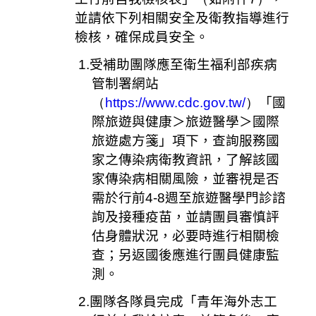
並請依下列相關安全及衛教指導進行
檢核，確保成員安全。
1.
受補助團隊應至衛生福利部疾病
管制署網站
（
https://www.cdc.gov.tw/
）
「國
際旅遊與健康＞旅遊醫學＞國際
旅遊處方箋」項下，查詢服務國
家之傳染病衛教資訊，了解該國
家傳染病相關風險，並審視是否
需於行前
4-8
週至旅遊醫學門診諮
詢及接種疫苗，並請團員審慎評
估身體狀況，必要時進行相關檢
查；另返國後應進行團員健康監
測。
2.
團隊各隊員完成「青年海外志工