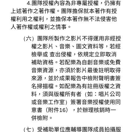
4.團隊授權內容為非專屬授權，仍擁有
上述著作之著作權。團隊擔保就本著作有授
權利用之權利，並擔保本著作無不法侵害他
人著作權或權利之情事。
（
六
）
團隊所製作之影片不得運用非經授
權之影片、音樂、圖文資料等，若經
檢舉或 查出侵權，依規定立即取消
補助資格。若配樂為自創音樂或免費
音樂資源，亦須於影片最後註明取得
來源，並於成果報告中檢附聲明書簽
名掃描檔。如配樂為有註冊版權之資
料，須與版權所有者
（
如：唱片公司
或音樂工作室
）
簽署音樂授權使用同
意書（附件
16
），於辦理核銷時一
併檢附。
（
七
）
受補助單位應輔導團隊成員拍攝服