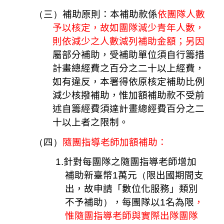
（
三
）
補助原則：本補助款係
依團隊人數
予以核定，故如團隊減少青年人數，
則依減少之人數減列補助金額；另因
屬部分補助，受補助單位須自行籌措
計畫總經費之百分之二十以上經費，
如有違反，本署得依原核定補助比例
減少核撥補助，惟加額補助款不受前
述自籌經費須達計畫總經費百分之二
十以上者之限制。
（
四
）
隨團指導老師加額補助：
1.
針對每團隊之隨團指導老師增加
補助新臺幣
1
萬元
（
限出國期間支
出，故申請「數位化服務」類別
不予補助
）
，每團隊以
1
名為限
，
惟隨團指導老師與實際出隊團隊