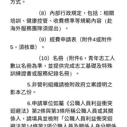
方式。
（8）內部行政規定，包括：相關
培訓、健康控管、收費標準等規範內容
（
赴
海外服務團隊須提出
）
。
（9）經費申請表（附件
4
或附件
5
，須核章）。
（10）名冊
（
附件
6
，青年志工人
數以名冊為準，並提供完成志工基礎及特殊
訓練證書或服務紀錄名冊
）
。
5.非營利組織請檢附政府立案證明之
影本乙份。
6.申請單位如屬《公職人員利益衝突
迴避法》第
2
條與第
3
條所稱公職人員或其關
係人，請填具並檢附「公職人員利益衝突迴
避法第
14
條第
2
項公職人員及關係人身分關係