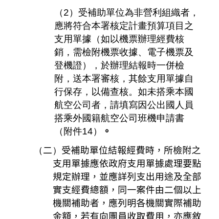
（2）
受補助單位為非營利組織者，
應將符合本署核定計畫預算項目之
支用單據
（
如以機票辦理經費核
銷，需檢附機票收據、電子機票及
登機證
）
，於辦理結報時一併檢
附，送本署審核，其餘支用單據自
行保存，以備查核。如未搭乘本國
航空公司者，請填寫因公出國人員
搭乘外國籍航空公司班機申請書
（
附件
14）
。
（
二
）
受補助單位結報經費時，所檢附之
支用單據應依政府支用單據處理要點
規定辦理，並應詳列支出用途及全部
實支經費總額，同一案件由二個以上
機關補助者，應列明各機關實際補助
金額，若有向團員收取費用，亦應敘