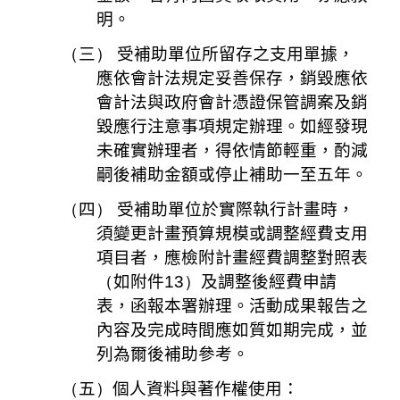
明。
（
三
）
受補助單位所留存之支用單據，
應依會計法規定妥善保存，銷毀應依
會計法與政府會計憑證保管調案及銷
毀應行注意事項規定辦理。如經發現
未確實辦理者，得依情節輕重，酌減
嗣後補助金額或停止補助一至五年。
（
四
）
受補助單位於實際執行計畫時，
須變更計畫預算規模或調整經費支用
項目者，應檢附計畫經費調整對照表
（
如附件
13）
及調整後經費申請
表，函報本署辦理。活動成果報告之
內容及完成時間應如質如期完成，並
列為爾後補助參考。
（
五
）
個人資料與著作權使用：