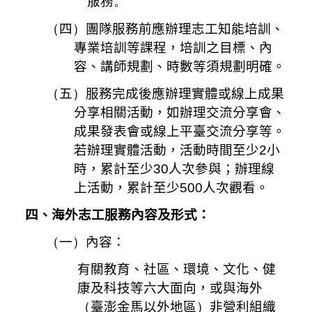
服務。
（
四
）
團隊服務前應辦理志工知能培訓、
專業培訓等課程，培訓之目標、內
容、講師規劃、時數等須規劃明確。
（
五
）
服務完成後應辦理實體或線上成果
分享相關活動，如辦理交流分享會、
成果發表會或線上平臺交流分享等。
若辦理實體活動，活動時間至少
2
小
時，累計至少
30
人次參與；辦理線
上活動，累計至少
500
人次觀看。
四、海外志工服務內容及形式：
（
一
）
內容：
有關教育、社區、環境、文化、健
康及科技等六大面向，或與海外
（
臺澎金馬以外地區
）
非營利組織