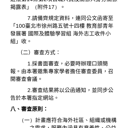
揭露表」
（
附件
17）
。
7.請備齊規定資料，連同公文函寄至
「
100
臺北市徐州路五號十四樓 教育部青年
發展署 國際及體驗學習組 海外志工收件小
組」收。
（二）審查方式：
1.採書面審查，必要時辦理口頭簡
報。由本署邀集專家學者擔任審查委員，召
開審查會議。
2.審查結果將以公函通知，並同步公
告於本署指定網站。
八、審查原則：
（
一
）
計畫應符合海外社區、組織或機構
之需求，服務內涵具有意義性、公益