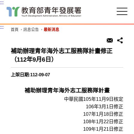
:::
跳
到
主
:::
首頁
訊息公告
最新消息
要
內
容
區
補助辦理青年海外志工服務隊計畫修正
塊
（112年9月6日）
上架日期:112-09-07
補助辦理青年海外志工服務隊計畫
中華民國
105
年
11
月
9
日核定
106
年
3
月
1
日修正
107
年
1
月
18
日修正
108
年
1
月
22
日修正
109
年
1
月
21
日修正