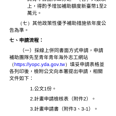
上，得酌予增加補助額度新臺幣
1
至
2
萬元。
（
七
）
其他政策性優予補助措施依年度公
告為準。
七、申請流程：
（一）採線上併同書面方式申請，申請
補助團隊先至青年青年海外志工網站
（
https://yopc.yda.gov.tw
）
填妥申請表格並
各列印後，檢附公文向本署提出申請，相關
文件如下：
1.公文
1
份。
2.計畫申請檢核表（附件
2
）。
3.計畫申請書（附件
3
、
3-1
）。