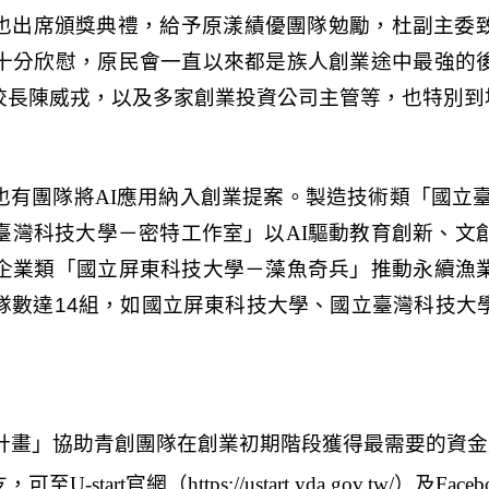
也出席頒獎典禮，給予原漾績優團隊勉勵，杜副主委
十分欣慰，原民會一直以來都是族人創業途中最強的
校長陳威戎，以及多家創業投資公司主管等，也特別到
也有團隊將
AI
應用納入創業提案。製造技術類「國立
臺灣科技大學－密特工作室」以
AI
驅動教育創新
、文
企業類「國立屏東科技大學－藻魚奇兵」推動永續漁
隊數達
14
組，如國立屏東科技大學、國立臺灣科技大
計畫」協助青創團隊在創業初期階段獲得最需要的資金
友，可至
U-start
官網（
https://ustart.yda.gov.tw/
）及
Faceb