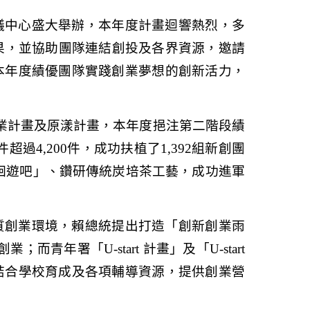
議中心盛大舉辦，本年度計畫迴響熱烈，多
果，並協助團隊連結創投及各界資源，邀請
本年度績優團隊實踐創業夢想的創新活力，
業計畫及原漾計畫，本年度挹注第二階段績
件超過
4,200
件，成功扶植了
1,392
組新創團
洄遊吧」、鑽研傳統炭培茶工藝，成功進軍
質創業環境，賴總統提出打造「創新創業雨
創業；而青年署「
U-start
計畫」及「
U-start
結合學校育成及各項輔導資源，提供創業營