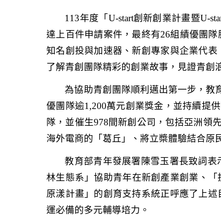
113
年度「
U-start
創新創業計畫暨
U-sta
達上百件申請案件，最終有
26
組績優團隊
知名創投與加速器、新創專家與企業代表
了解青創團隊精彩的創業故事，見證青創
為協助青創團隊順利邁出第一步，教
優團隊逾
1,200
萬元創業獎金，並持續提供
隊，並催生
978
間新創公司，包括亞洲領
海外電商的「葛丘」、將立槳體驗結合原
教育部青年發展署陳雪玉署長致詞表
林生態系」協助青年在新創產業創業、「
原漾計畫」的創育支持系統正呼應了上述
運必備的多元輔導培力。