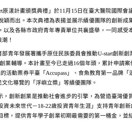
rt
原漾計畫頒獎典禮」於
11
月
15
日在臺大醫院國際會
脫穎而出。本次典禮為表揚並展示績優團隊的創新成
，以及各縣市政府青年專責單位共襄盛舉，一同感受
浪潮！
育部青年發展署攜手原住民族委員會推動
U-start
創新創
創業輔導。本計畫至今已走過
16
個年頭，累計申請案
先的活動票券平臺「
Accupass
」、食魚教育第一品牌「
民文化導覽的「浮嶼立槳」等績優團隊。
示，創新創業是推動社會進步的引擎，為營造臺灣優
投資未來世代－
18-22
歲投資青年生涯」支持青年創新
目標，提供青年學子創業初期最需要的第一桶金，並