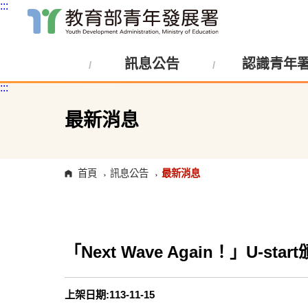
:::
跳
到
主
訊息公告
認識青年
要
內
:::
容
區
塊
最新消息
首頁
訊息公告
最新消息
「Next Wave Again！」U-
上架日期:113-11-15