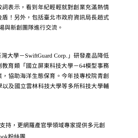
致詞表示，看到年紀輕輕就對創業充滿熱情
後盾！另外，包括臺北市政府資訊局長趙式
場與新創團隊進行交流。
臺灣大學－
SwiftGuard Corp.
」研發產品降低
創教育類「國立屏東科技大學－
64
模型事務
業，協助海洋生態保育。今年技專校院青創
學以及國立雲林科技大學等多所科技大學輔
支持，更網羅產官學領域專家提供多元創
ook
粉絲團