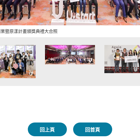
t創新創業暨原漾計畫頒獎典禮大合照
回上頁
回首頁