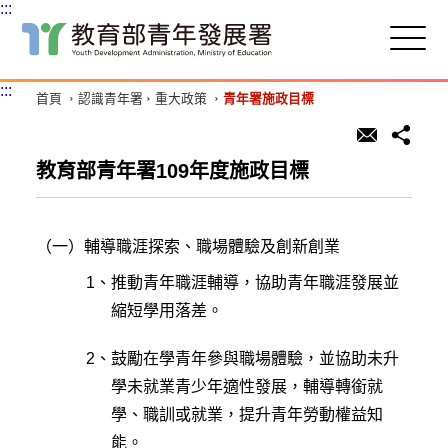
:::
跳
到
主
:::
首頁
認識青年署
重大政策
青年署施政目標
要
內
容
區
教育部青年署109年度施政目標
塊
（一）
輔導職涯探索、職場體驗及創新創業
1、
推動青年職涯輔導，協助青年職涯發展並
縮短學用落差。
2、
鼓勵在學青年參與職場體驗，並協助未升
學未就業青少年適性發展，輔導轉銜就
學、職訓或就業，提升青年勞動權益知
能。