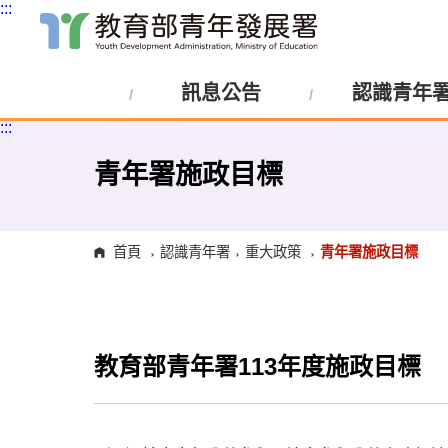
:::
跳
到
主
訊息公告
認識青年
要
內
:::
容
區
塊
青年署施政目標
首頁
認識青年署
重大政策
青年署施政目標
教育部青年署113年度施政目標