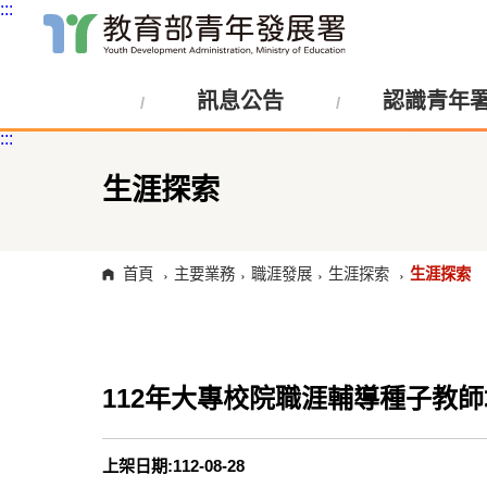
:::
跳
到
主
訊息公告
認識青年
要
內
:::
容
區
塊
生涯探索
首頁
主要業務
職涯發展
生涯探索
生涯探索
112年大專校院職涯輔導種子教
上架日期:112-08-28