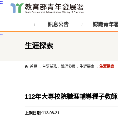
:::
跳
到
主
訊息公告
認識青年
要
內
:::
容
區
塊
生涯探索
首頁
主要業務
職涯發展
生涯探索
生涯探索
112年大專校院職涯輔導種子教師
上架日期:112-08-21