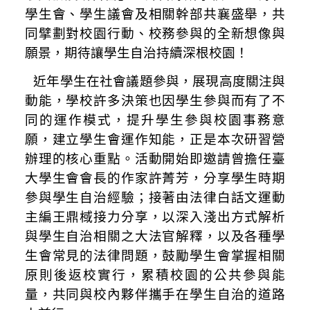
學生會、學生議會及相關幹部共襄盛舉，
共
同擘劃對校園行動、校務參與的全新想像與
願景，期待
讓學生自治持續深根校園！
近年學生在社會議題參與，展現高度關注與
動能，學校許多決策也因學生參與而有了不
同的運作模式，提升學生參與校園事務意
願，建立學生會運作知能，正是本次研習營
辦理的核心重點。活動開始即邀請曾擔任臺
大學生會會長的作家許菁芳，分享學生時期
參與學生自治經驗；接著由法律白話文運動
主編王鼎棫接力分享，以深入淺出方式解析
與學生自治相關之大法官解釋，以及各種學
生會常見的法律問題，鼓勵學生會掌握相關
原則後返校實行，累積校園的公共參與能
量，共同與校內夥伴攜手在學生自治的道路