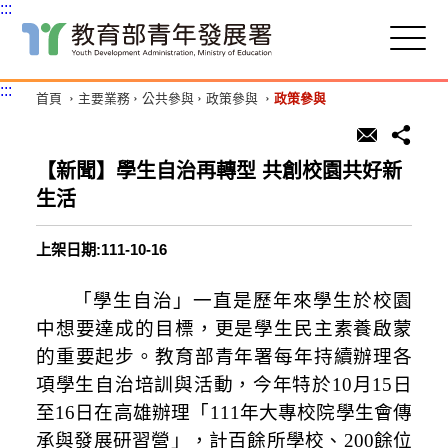
:::
跳
到
主
:::
首頁
主要業務
公共參與
政策參與
政策參與
要
內
容
區
【新聞】學生自治再轉型 共創校園共好新
塊
生活
上架日期:111-10-16
「學生自治」一直是歷年來學生於校園
中想要達成的目標，更是學生民主素養啟蒙
的重要起步。教育部青年署每年持續辦理各
項學生自治培訓與活動，今年特於10月15日
至16日在高雄辦理「111年大專校院學生會傳
承與發展研習營」，計百餘所學校、200餘位