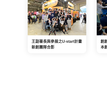
王副署長與參展之U-start計畫
創
新創團隊合影
本