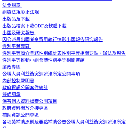
法令規章
組織法規
廢止法規
出版品及下載
出版品
檔案下載
ODF及軟體下載
出國及研究報告
因公派員出國考察費用執行情形
出國報告
研究報告
性別平等專區
性別平等簡介
業務性別統計表
性別平等相關要點、辦法及報告
性別平等推動小組會議
性別平等相關連結
廉政專區
公職人員利益衝突迴避法所定公開事項
內部控制聲明書
政府資訊公開案件統計
雙語詞彙
保有個人資料檔案公開項目
政府資料開放介接專區
補助資訊公開專區
各項奬補助原則及要點
補助公告
公職人員利益衝突迴避法所定