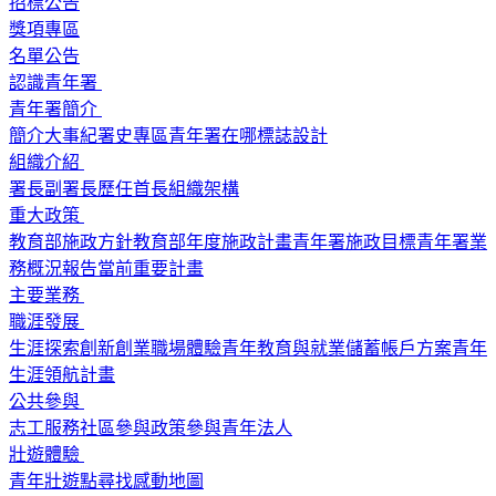
招標公告
獎項專區
名單公告
認識青年署
青年署簡介
簡介
大事紀
署史專區
青年署在哪
標誌設計
組織介紹
署長
副署長
歷任首長
組織架構
重大政策
教育部施政方針
教育部年度施政計畫
青年署施政目標
青年署業
務概況報告
當前重要計畫
主要業務
職涯發展
生涯探索
創新創業
職場體驗
青年教育與就業儲蓄帳戶方案
青年
生涯領航計畫
公共參與
志工服務
社區參與
政策參與
青年法人
壯遊體驗
青年壯遊點
尋找感動地圖