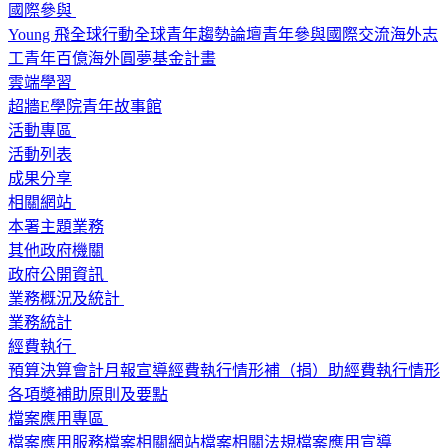
國際參與
Young 飛全球行動
全球青年趨勢論壇
青年參與國際交流
海外志
工
青年百億海外圓夢基金計畫
雲端學習
超牆E學院
青年故事館
活動專區
活動列表
成果分享
相關網站
本署主題業務
其他政府機關
政府公開資訊
業務概況及統計
業務統計
經費執行
預算
決算
會計月報
宣導經費執行情形
補（捐）助經費執行情形
各項奬補助原則及要點
檔案應用專區
檔案應用服務
檔案相關網站
檔案相關法規
檔案應用宣導