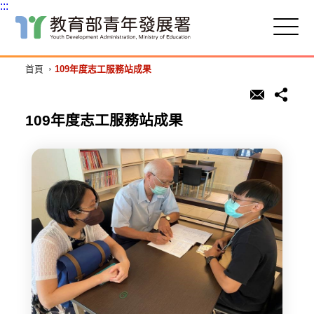
:::
跳
到
主
首頁
109年度志工服務站成果
要
內
容
區
109年度志工服務站成果
塊