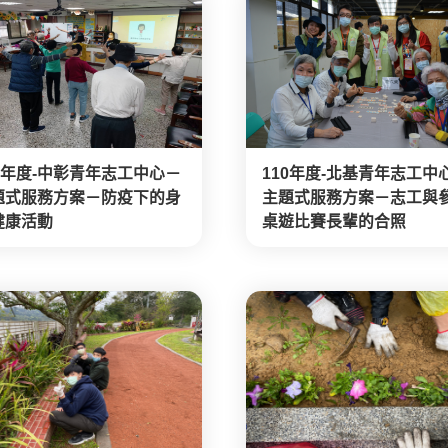
10年度-中彰青年志工中心－
110年度-北基青年志工中
題式服務方案－防疫下的身
主題式服務方案－志工與
健康活動
桌遊比賽長輩的合照