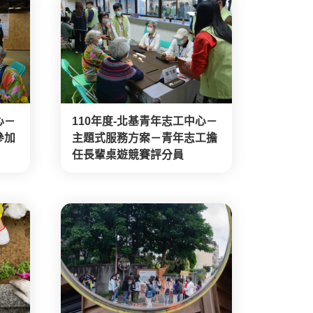
心－
110年度-北基青年志工中心－
參加
主題式服務方案－青年志工擔
任長輩桌遊競賽評分員