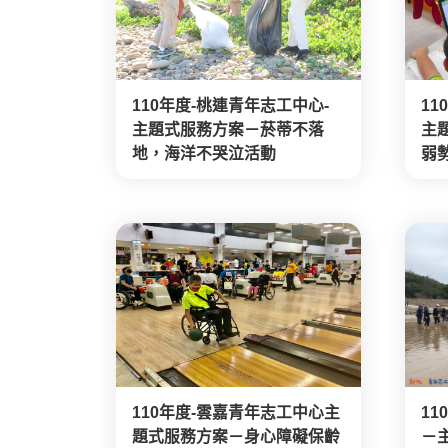
110年度-桃連青年志工中心-
11
主題式服務方案－菸蒂不落
主
地，海洋不哭泣活動
弱
110年度-雲嘉青年志工中心主
1
題式服務方案－身心障礙保齡
－