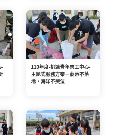
-
110年度-桃連青年志工中心-
計
主題式服務方案－菸蒂不落
地，海洋不哭泣