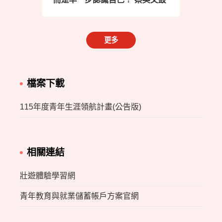
勵參與「青年生涯領航計畫」青
辦「
年勇於探索
年共
更多
檔案下載
115年度青年生涯領航計畫(公告版)
相關連結
壯遊體驗學習網
青年教育與就業儲蓄帳戶方案官網