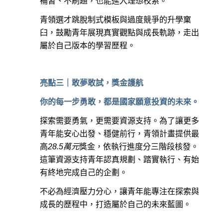
補習、不刷題，也能進入理想校系。
青領選才跳脫制式模板與過度競爭的升學窠
臼，鼓勵青年展現真實觀點與成長軌跡，走出
屬於自己版本的學習歷程。
亮點三｜敢夢敢試，獎金護航
你的每一步勇敢，都是國家願意投資的未來。
探索需要勇氣，更需要資源支持。為了讓更多
青年能安心出發、穩健前行，青領計畫提供最
高
28.5萬元
獎金，依執行進度分三階段核發。
這筆資源支持青年認真規劃、踏實執行、有始
有終地完成自己的企劃。
不必為經濟壓力分心，讓青年能專注在探索與
成長的歷程中，打造屬於自己的未來藍圖。