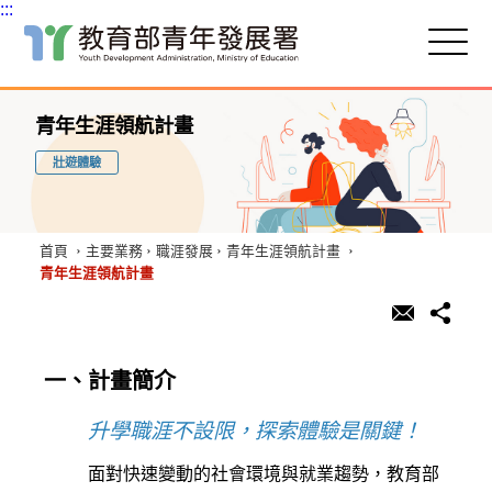
:::
跳
到
主
:::
要
青年生涯領航計畫
內
容
壯遊體驗
區
塊
首頁
主要業務
職涯發展
青年生涯領航計畫
青年生涯領航計畫
一、計畫簡介
升學職涯不設限，探索體驗是關鍵！
面對快速變動的社會環境與就業趨勢，教育部