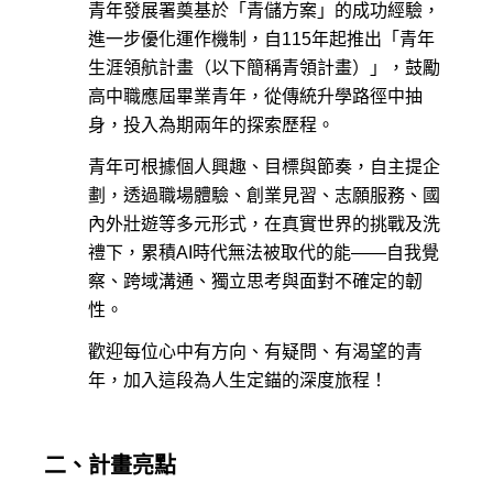
青年發展署奠基於「青儲方案」的成功經驗，
進一步優化運作機制，自115年起推出「青年
生涯領航計畫（以下簡稱青領計畫）」，鼓勵
高中職應屆畢業青年，從傳統升學路徑中抽
身，投入為期兩年的探索歷程。
青年可根據個人興趣、目標與節奏，自主提企
劃，透過職場體驗、創業見習、志願服務、國
內外壯遊等多元形式，在真實世界的挑戰及洗
禮下，累積AI時代無法被取代的能——自我覺
察、跨域溝通、獨立思考與面對不確定的韌
性。
歡迎每位心中有方向、有疑問、有渴望的青
年，加入這段為人生定錨的深度旅程！
二、計畫亮點