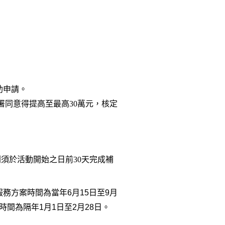
助申請。
署同意得提高至最高30萬元，核定
須於活動開始之日前30天完成補
服務方案時間為當年
6
月
15
日至
9
月
時間為隔年
1
月
1
日至
2
月
28
日。