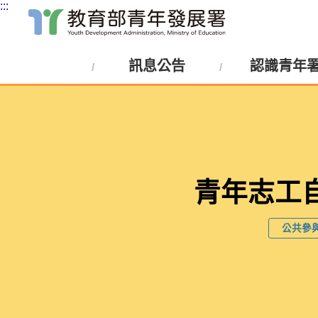
:::
跳
到
主
訊息公告
認識青年
要
內
:::
容
區
塊
青年志工
公共參