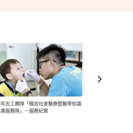
青年志工團隊「楓杏社會醫療暨醫學知識
青年志工團隊
推廣服務隊」－服務紀實
務紀實