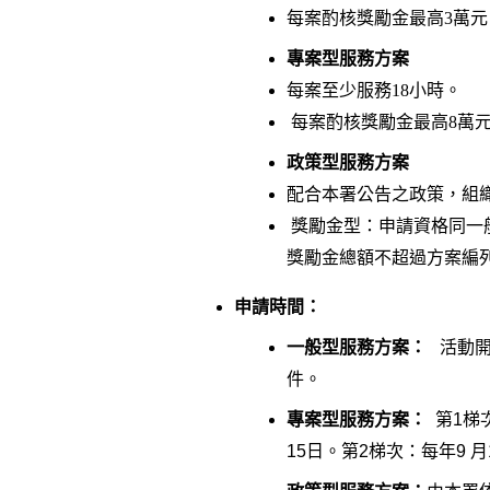
每案酌核獎勵金最高3萬
專案型服務方案
每案至少服務18小時。
每案酌核獎勵金最高8萬
政策型服務方案
配合本署公告之政策，組
獎勵金型：申請資格同一
獎勵金總額不超過方案編
申請時間：
一般型服務方案：
活動
件。
專案型服務方案：
第
1
梯
15
日。第
2
梯次：每年
9
月