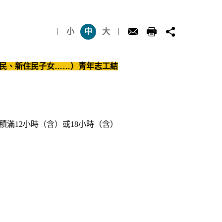
小
中
大
民、新住民子女……）青年志工結
滿12小時（含）或18小時（含）