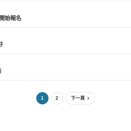
】開始報名
好
告
1
2
下一頁