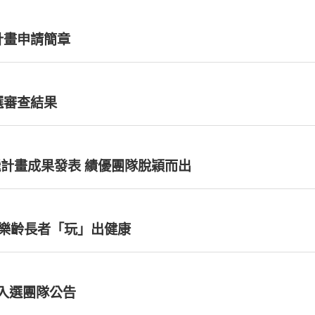
計畫申請簡章
選審查結果
國際聯結嶄新局 在地行動創佳績 Young飛計畫成果發表 績優團隊脫穎而出
飛績優團隊助樂齡長者「玩」出健康
0入選團隊公告