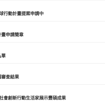
4年Young飛全球行動計畫提案申請中
計畫申請簡章
名單
選審查結果
「Young飛全球行動計畫」績優團隊出爐 社會創新行動生活家展示豐碩成果