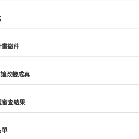
告
計畫徵件
 讓改變成真
選審查結果
名單