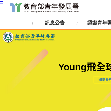
:::
跳
到
主
訊息公告
認識青年
要
內
:::
容
區
塊
Young飛
國際參