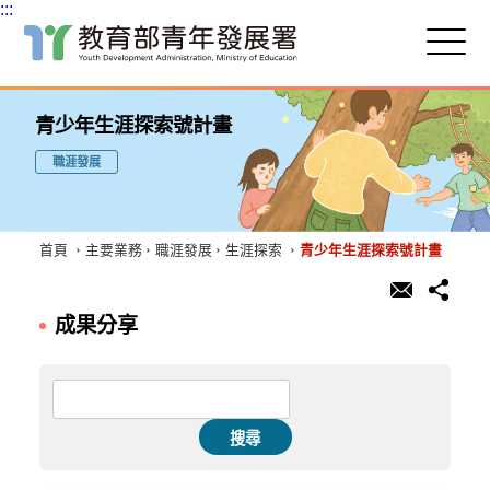
:::
跳
到
主
:::
要
青少年生涯探索號計畫
內
容
職涯發展
區
塊
首頁
主要業務
職涯發展
生涯探索
青少年生涯探索號計畫
成果分享
搜尋